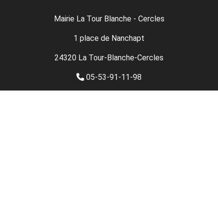
Mairie La Tour Blanche - Cercles
1 place de Nanchapt
24320 La Tour-Blanche-Cercles
05-53-91-11-98
05 53 90 37 02
Nous contacter
Mentions légales
Plan du site
Données personnelles