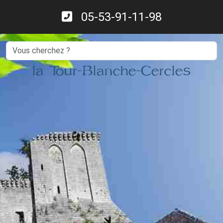
05-53-91-11-98
Search
la Tour-Blanche-Cercles