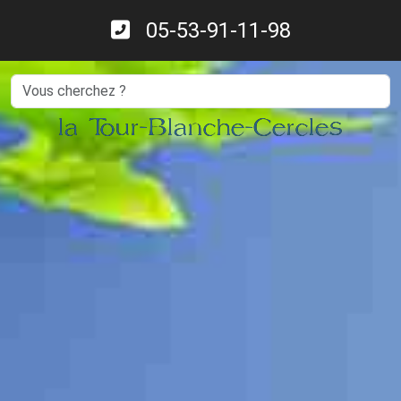
05-53-91-11-98
Search
la Tour-Blanche-Cercles