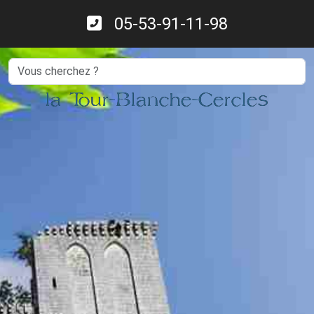
05-53-91-11-98
Search
la Tour-Blanche-Cercles