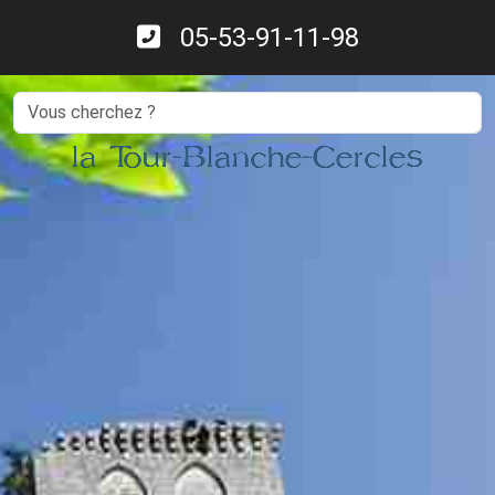
05-53-91-11-98
Search
la Tour-Blanche-Cercles