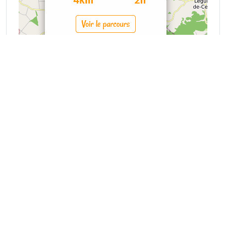
Découvre notre village avec Terra Aventura
Venez accomplir la mission Terra
Aventura et découvrir notre village par la
même occasion.
Mairie La Tour Blanche - Cercles