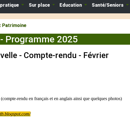
 pratique
Sur place
Education
Santé/Seniors
t Patrimoine
e - Programme 2025
velle - Compte-rendu - Février
us (compte-rendu en français et en anglais ainsi que quelques photos)
ltb.blogspot.com/